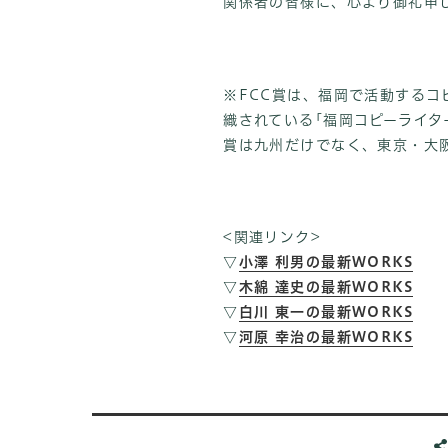
関係者の皆様に、心より御礼申
※FCC賞は、福岡で活動する
織されている｢福岡コピーライタ
賞は九州だけでなく、東京・大
<関連リンク>
▽
小澤 利男の最新WORKS
▽
木綿 達史の最新WORKS
▽
白川 東一の最新WORKS
▽
河原 幸治の最新WORKS