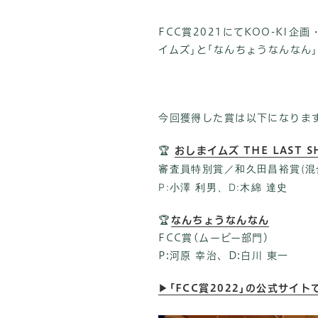
FCC賞2021にてKOO-KI企
イムズ｣と｢なんちょうなんなん
今回獲得した賞は以下になりま
🏆
おしまイムズ THE LAST S
審査員特別賞／和久⽥昌裕賞(混
P:小澤 利男、D:木綿 達史
🏆
なんちょうなんなん
FCC賞(ムービー部門)
P:河原 幸治、D:白川 東一
▶︎｢FCC賞2022｣の公式サイ