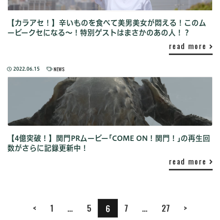
【カラアセ！】辛いものを食べて美男美女が悶える！このム
ービークセになる〜！特別ゲストはまさかのあの人！？
read more
NEWS
2022.06.15
【4億突破！】関門PRムービー｢COME ON！関門！｣の再生回
数がさらに記録更新中！
read more
Previous
Next
<
1
…
5
7
…
27
>
6