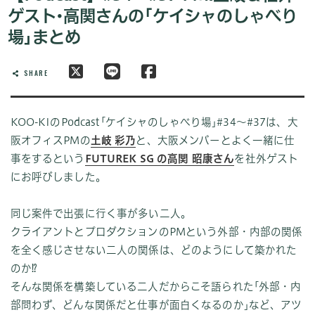
ゲスト•高関さんの｢ケイシャのしゃべり
場｣まとめ
SHARE
KOO-KIのPodcast｢ケイシャのしゃべり場｣#34〜#37は、大
阪オフィスPMの
土岐 彩乃
と、大阪メンバーとよく一緒に仕
事をするという
FUTUREK SG の高関 昭康さん
を社外ゲスト
にお呼びしました。
同じ案件で出張に行く事が多い二人。
クライアントとプロダクションのPMという外部・内部の関係
を全く感じさせない二人の関係は、どのようにして築かれた
のか⁉️
そんな関係を構築している二人だからこそ語られた｢外部・内
部問わず、どんな関係だと仕事が面白くなるのか｣など、アツ