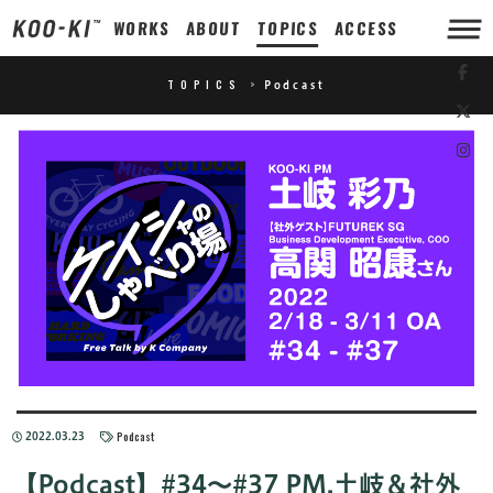
WORKS
ABOUT
TOPICS
ACCESS
TOPICS
>
Podcast
Podcast
2022.03.23
【Podcast】#34〜#37 PM.土岐＆社外