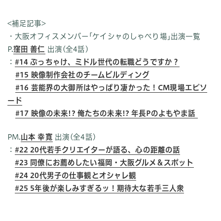
<補足記事>
・大阪オフィスメンバー｢ケイシャのしゃべり場｣出演一覧
P.
窪田 善仁
出演(全4話)
：
#14 ぶっちゃけ、ミドル世代の転職どうですか？
#15 映像制作会社のチームビルディング
#16 芸能界の大御所はやっぱり凄かった！CM現場エピソ
ード
#17 映像の未来!? 俺たちの未来!? 年長Pのよもやま話
PM.
山本 幸寛
出演(全4話)
：
#22 20代若手クリエイターが語る、心の距離の話
#23 同僚にお薦めしたい福岡・大阪グルメ＆スポット
#24 20代男子の仕事観とオシャレ観
#25 5年後が楽しみすぎるッ！期待大な若手三人衆