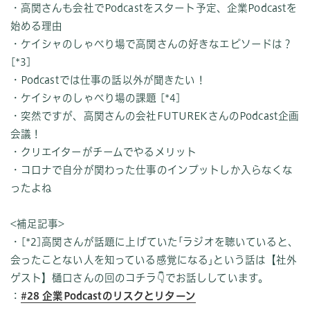
・高関さんも会社でPodcastをスタート予定、企業Podcastを
始める理由
・ケイシャのしゃべり場で高関さんの好きなエピソードは？
[*3]
・Podcastでは仕事の話以外が聞きたい！
・ケイシャのしゃべり場の課題 [*4]
・突然ですが、高関さんの会社FUTUREKさんのPodcast企画
会議！
・クリエイターがチームでやるメリット
・コロナで自分が関わった仕事のインプットしか入らなくな
ったよね
<補足記事>
・[*2]高関さんが話題に上げていた｢ラジオを聴いていると、
会ったことない人を知っている感覚になる｣という話は【社外
ゲスト】樋口さんの回のコチラ👇でお話ししています。
：
#28 企業Podcastのリスクとリターン