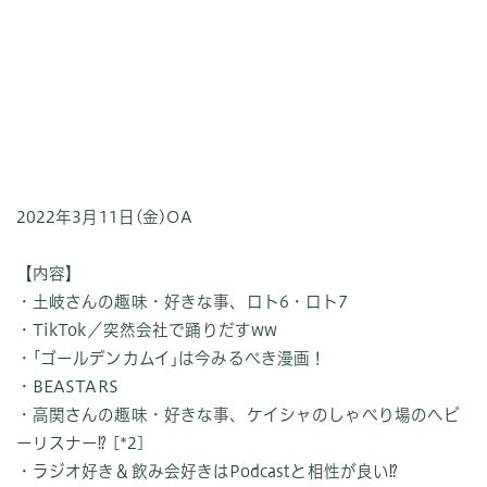
2022年3月11日(金)OA
【内容】
・土岐さんの趣味・好きな事、ロト6・ロト7
・TikTok／突然会社で踊りだすww
・｢ゴールデンカムイ｣は今みるべき漫画！
・BEASTARS
・高関さんの趣味・好きな事、ケイシャのしゃべり場のヘビ
ーリスナー⁉︎ [*2]
・ラジオ好き＆飲み会好きはPodcastと相性が良い⁉︎