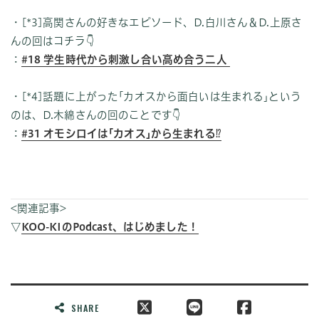
・[*3]高関さんの好きなエピソード、D.白川さん＆D.上原さ
んの回はコチラ👇
：
#18 学生時代から刺激し合い高め合う二人
・[*4]話題に上がった｢カオスから面白いは生まれる｣という
のは、D.木綿さんの回のことです👇
：
#31 オモシロイは｢カオス｣から生まれる⁉︎
<関連記事>
▽
KOO-KIのPodcast、はじめました！
SHARE