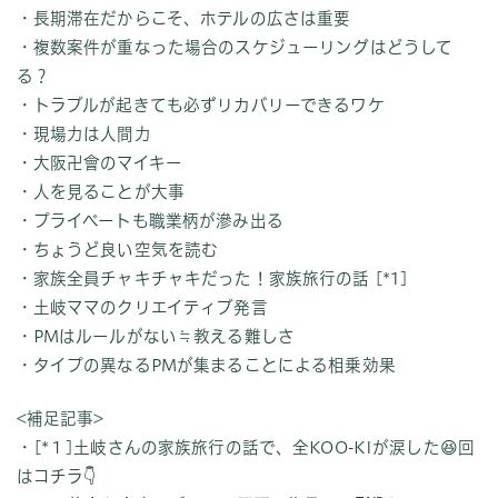
・長期滞在だからこそ、ホテルの広さは重要
・複数案件が重なった場合のスケジューリングはどうして
る？
・トラブルが起きても必ずリカバリーできるワケ
・現場力は人間力
・大阪卍會のマイキー
・人を見ることが大事
・プライベートも職業柄が滲み出る
・ちょうど良い空気を読む
・家族全員チャキチャキだった！家族旅行の話 [*1]
・土岐ママのクリエイティブ発言
・PMはルールがない≒教える難しさ
・タイプの異なるPMが集まることによる相乗効果
<補足記事>
・[*１]土岐さんの家族旅行の話で、全KOO-KIが涙した😆回
はコチラ👇