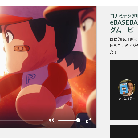
コナミデジタ
eBASE
グムービ
国民的No.1野
回もコナミデジタ
た！
D：白川 東一
Mute
Enter
fullscreen