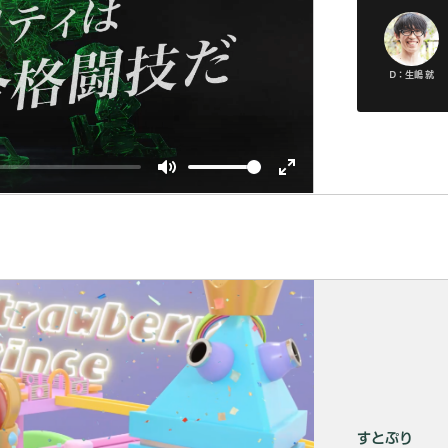
D：生嶋 就
Mute
Enter
fullscreen
すとぷり