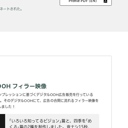
Profile PDF (EN)
ネートされた｡
OH フィラー映像
ンプレッションに基づくデジタルOOH広告販売を行っている
ARD｣。そのデジタルOOHにて、広告の合間に流れるフィラー映像を
作しました！
｢いろいろ知ってるビジョン｣篇と、四季を｢め
くる｣篇の2種を制作しました。音ナシ15秒、