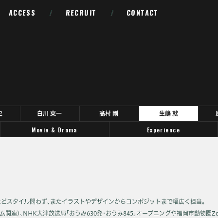
ACCESS
/
RECRUIT
/
CONTACT
史
白川 東一
髙村 剛
生嶋 就
Movie & Drama
Experience
などスタイル問わず､またイラストやデザインからコンポジットまで幅広く担当｡
ム関連)､NHK大津放送局｢おうみ630発･おうみ845｣オープニングや福岡市動物園Zo