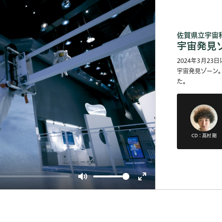
佐賀県立宇宙
宇宙発見
2024年3月2
宇宙発見ゾーン。
た。
CD：髙村 剛
Mute
Enter
fullscreen