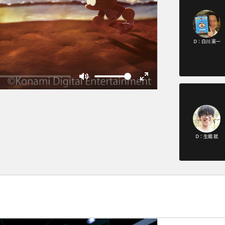
D：白川 東一
Mute
Enter
fullscreen
D：生嶋 就