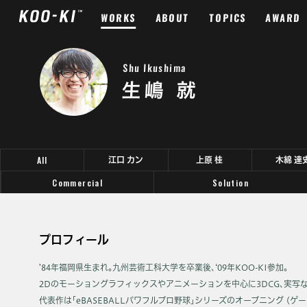
WORKS
ABOUT
TOPICS
AWARD
Shu Ikushima
生嶋 就
All
江口 カン
上原 桂
木綿 達
Commercial
Solution
プロフィール
’84年福岡県生まれ｡九州芸術工科大学を卒業後､‘09年KOO-KI参加｡
2Dのモーショングラフィックスやアニメーションを中心に3DCG､実写
代表作は｢eBASEBALLパワフルプロ野球｣シリーズのオープニング (ゲー