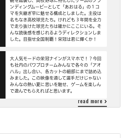
観を踏襲し、高校野球に特化したゲームのブラ
ンディングムービーとして「あおはる」の１コ
マを矢継ぎ早に魅せる構成としました。主役は
名もなき高校球児たち。けれども３年間を全力
で走り抜けた球児たちは確かにここにいる。そ
んな読後感を感じれるようディレクションしま
した。目指せ全国制覇！栄冠は君に輝くか！
大人気モードの栄冠ナインがスマホで！？今回
も社内のパワプロチームみんなで各々の「アオ
ハル」出し合い、各カットの細部にまで詰め込
みました。この映像を通して選手だけじゃない
みんなの熱い夏に思いを馳せ、ゲームを楽しん
で遊んでもらえればと思います。
read more