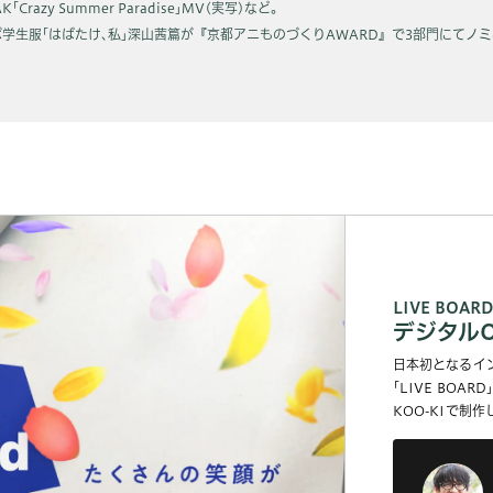
zy Summer Paradise｣MV(実写)など｡
ボ学生服｢はばたけ､私｣深山茜篇が『京都アニものづくりAWARD』で3部門にてノミ
LIVE BOARD
デジタルO
日本初となるイ
｢LIVE BO
KOO-KIで制