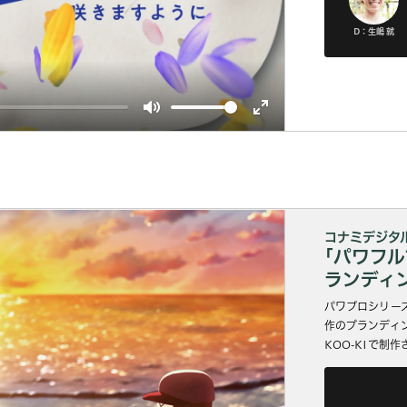
D：生嶋 就
Mute
Enter
fullscreen
コナミデジタ
｢パワフル
ランディ
パワプロシリー
作のブランディ
KOO-KIで制