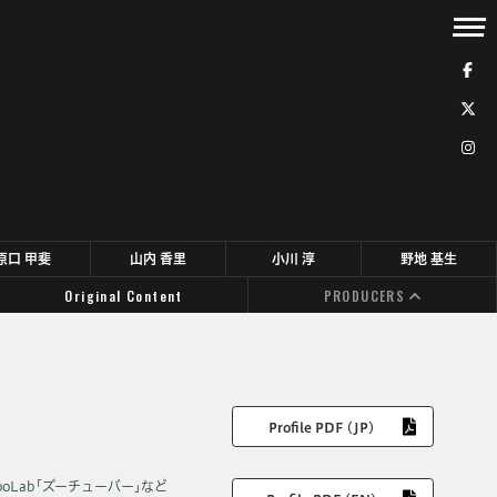
原口 甲斐
山内 香里
小川 淳
野地 基生
Original Content
PRODUCERS
Profile PDF (JP)
oLab｢ズーチューバー｣など