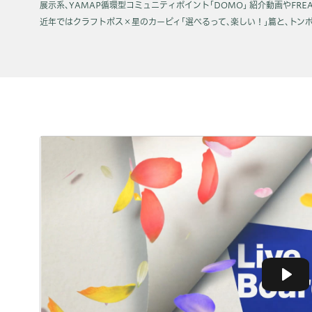
展示系､YAMAP循環型コミュニティポイント｢DOMO｣ 紹介動画やFREAK｢Cra
近年ではクラフトボス×星のカービィ｢選べるって､楽しい！｣篇と､トン
Play