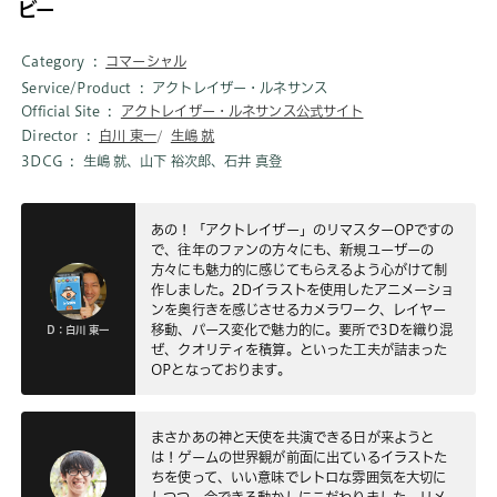
ビー
Category
コマーシャル
Service/Product
アクトレイザー・ルネサンス
Official Site
アクトレイザー・ルネサンス公式サイト
Director
白川 東一
生嶋 就
3DCG
生嶋 就、山下 裕次郎、石井 真登
あの！「アクトレイザー」のリマスターOPですの
で、往年のファンの方々にも、新規ユーザーの
方々にも魅力的に感じてもらえるよう心がけて制
作しました。2Dイラストを使用したアニメーショ
ンを奥行きを感じさせるカメラワーク、レイヤー
移動、パース変化で魅力的に。要所で3Dを織り混
D：白川 東一
ぜ、クオリティを積算。といった工夫が詰まった
OPとなっております。
まさかあの神と天使を共演できる日が来ようと
は！ゲームの世界観が前面に出ているイラストた
ちを使って、いい意味でレトロな雰囲気を大切に