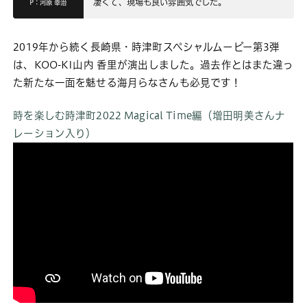
凄くて、現場も良い雰囲気でした。
P：河原 幸治
2019年から続く長崎県・時津町スペシャルムービー第3弾
は、KOO-KI山内 香里が演出しました。過去作とはまた違っ
た新たな一面を魅せる海月らなさんも必見です！
時を楽しむ時津町2022 Magical Time編（増田明美さんナ
レーション入り）