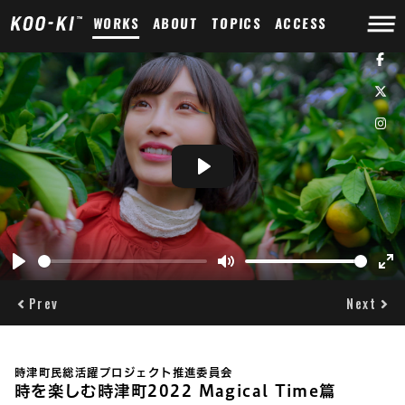
WORKS
ABOUT
TOPICS
ACCESS
Play
Play
Mute
Ent
ful
Prev
Next
時津町民総活躍プロジェクト推進委員会
時を楽しむ時津町2022 Magical Time篇