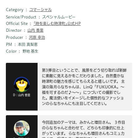
Category
コマーシャル
Service/Product
スペシャルムービー
Official Site
｢時を楽しむ時津町｣公式HP
Director
山内 香里
Producer
河原 幸治
PM
本田 真梨恵
Color
野地 基生
第3弾目ということで、風景をどう切り取れば新鮮
に素敵に見えるかをこだわりました。自然豊かな
時津町の魅力を感じてもらえると嬉しいです。 主
演の海月らなちゃんは、LinQ「FUKUOKA。〜
福を可するのだ♪～～」につづいての撮影でし
D：山内 香里
た。魔法使いをイメージした個性的なファッショ
ンのらなちゃんにも注目してください。
今回追加のテーマは、みかんと増田さん。 ３作目
のらなちゃんと合わせて、どちらも印象的に仕上
がっています。 らなちゃんも増田さんもコミュ力