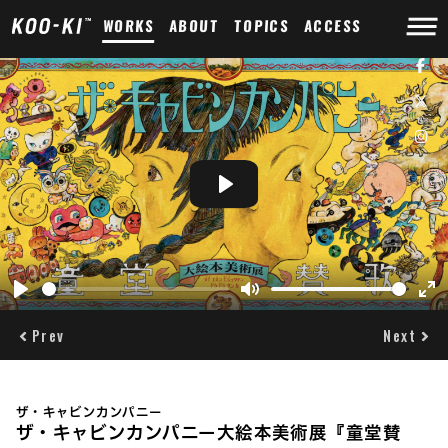
WORKS
ABOUT
TOPICS
ACCESS
Play
Play
Mute
Ent
ful
Prev
Next
ザ・キャビンカンパニー
ザ・キャビンカンパニー大絵本美術展『童堂賛