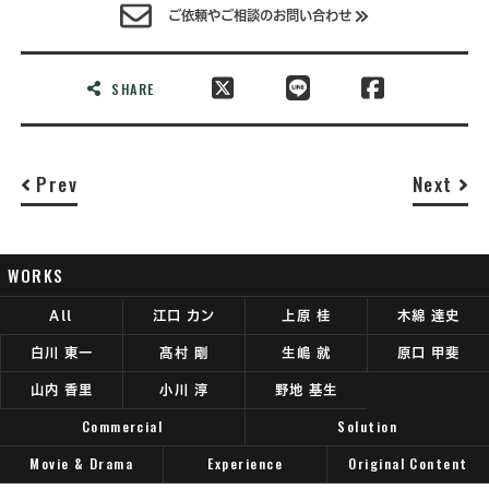
ご依頼やご相談のお問い合わせ
SHARE
Prev
Next
WORKS
All
江口 カン
上原 桂
木綿 達史
白川 東一
髙村 剛
生嶋 就
原口 甲斐
山内 香里
小川 淳
野地 基生
Commercial
Solution
Movie & Drama
Experience
Original Content