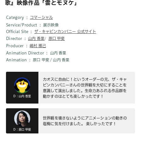
歌』映像作品 ｢雲とモヌケ｣
Category
コマーシャル
Service/Product
展示映像
Official Site
ザ・キャビンカンパニー 公式サイト
Director
山内 香里
原口 甲斐
Producer
嶋村 雅己
Animation Director
山内 香里
Animation
原口 甲斐 / 山内 香里
カオスに自由に！というオーダーの元、ザ・キャ
ビンカンパニーさんの世界観を大切にすることを
意識して演出しました。生命力あふれる作品群を
動かすのはとても楽しかったです！
D：山内 香里
世界観を壊さないようにアニメーションの動きの
塩梅に気を付けました。 楽しかったです！
D：原口 甲斐