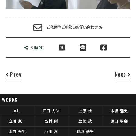
ご依頼やご相談のお問い合わせ
SHARE
Prev
Next
WORKS
All
江口 カン
上原 桂
木綿 達史
白川 東一
髙村 剛
生嶋 就
原口 甲斐
山内 香里
小川 淳
野地 基生