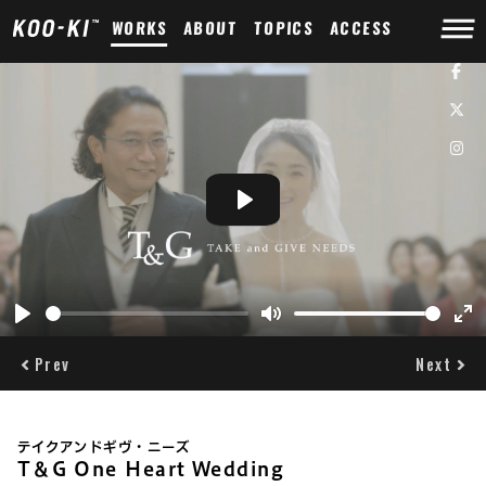
WORKS
ABOUT
TOPICS
ACCESS
Play
Play
Mute
Ent
ful
Prev
Next
テイクアンドギヴ・ニーズ
T＆G One Heart Wedding