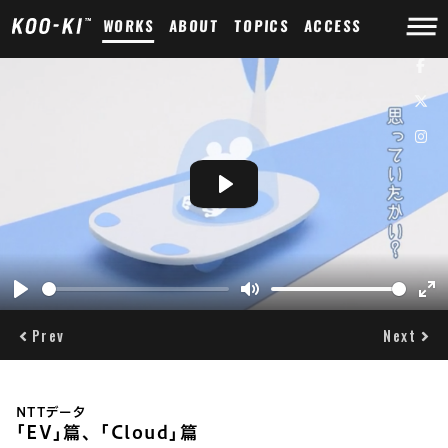
WORKS
ABOUT
TOPICS
ACCESS
Play
Play
Mute
Ent
ful
Prev
Next
NTTデータ
｢EV｣篇、｢Cloud｣篇