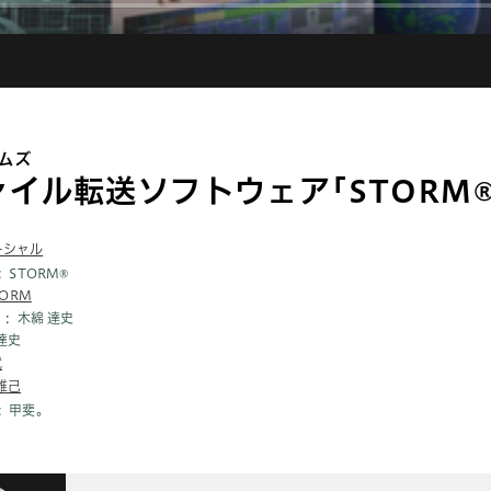
ムズ
イル転送ソフトウェア｢STORM®
ーシャル
STORM®
TORM
木綿 達史
達史
就
雅己
甲斐。