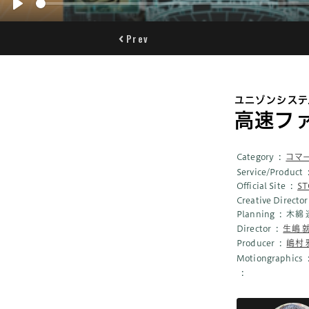
Play
Prev
ユニゾンシステ
高速ファ
Category
コマ
Service/Product
Official Site
S
Creative Director
Planning
木綿 
Director
生嶋 
Producer
嶋村 
Motiongraphics