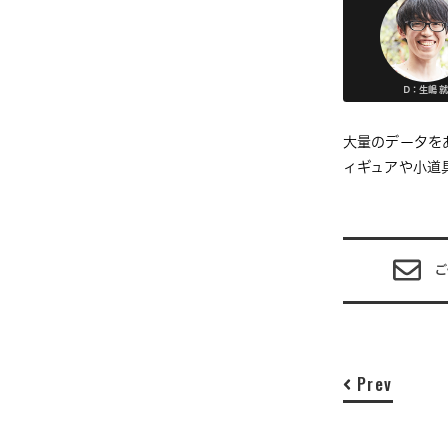
D：生嶋 就
大量のデータを
ィギュアや小道
ご
Prev