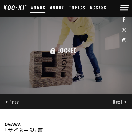
WORKS
ABOUT
TOPICS
ACCESS
LOCKED
Prev
Next
OGAWA
｢サイネージ｣篇