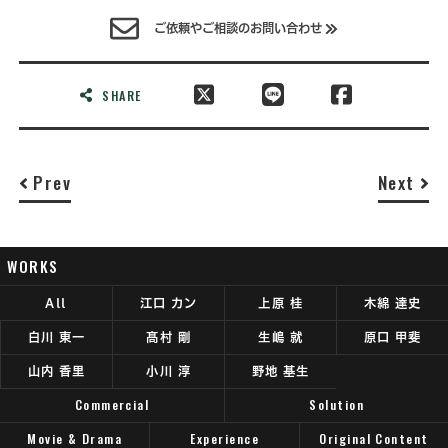
ご依頼やご相談のお問い合わせ
SHARE
Prev
Next
WORKS
All
江口 カン
上原 桂
木綿 達史
白川 東一
髙村 剛
生嶋 就
原口 甲斐
山内 香里
小川 淳
野地 基生
Commercial
Solution
Movie & Drama
Experience
Original Content