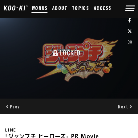
WORKS
ABOUT
TOPICS
ACCESS
LOCKED
Prev
Next
LINE
｢ジャンプチ ヒーローズ｣ PR Movie