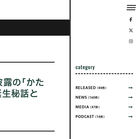
category
披露の｢かた
RELEASED
(44件)
誕生秘話と
NEWS
(160件)
MEDIA
(47件)
PODCAST
(14件)