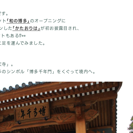
です。
ント
｢和の博多｣
のオープニングに
ョンした
｢かたおりは｣
が初お披露目され、
トもある⁉👀
に足を運んでみました。
天寺」。
多のシンボル「博多千年門」をくぐって境内へ。