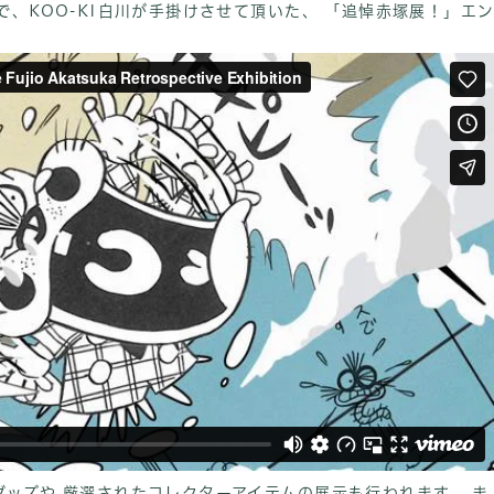
で、KOO-KI白川が手掛けさせて頂いた、 「追悼赤塚展！」エ
ッズや 厳選されたコレクターアイテムの展示も行われます。 ま