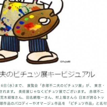
2月16日(水)まで、 展覧会「赤塚不二夫のビチュツ展」が、 東京・
開催されます。 美術展じゃなくビチュツ展でございます。 赤塚不二
 荒木経惟さん、田名網敬一さん、村上隆さんら 日本が誇るトッ
赤塚作品のパロディーやオマージュ作品を 「ビチュツ作品」と名