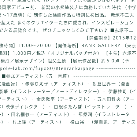
画家デビュー前、 新潟の小熊塗装店に勤務していた時代 （中学
6～17歳頃）に 制作した絵画作品も特別に初出品。 赤塚不二夫
を超えた 多くのクリエイターたちに愛され、インスピレーション
できる展覧会です。 ぜひチェックしてみて下さい♪ ■赤塚不二
--------------------------------------- 【開催期間】2015年12
間】11:00～20:00 【開催場所】BANK GALLERY （東京
【入場料】1,000円／税込（オリジナルバッヂ付き） 【主催】赤塚不
【構成／展示デザイン】祖父江慎 【展示作品数】約５０点（予
lab.com/fujio80/#tenrankaipage --------------------
------- ■参加アーティスト（五十音順） --------------------------------
---- 赤塚藤雄（漫画家）・赤塚りえ子（アーティスト）・ 朝倉世界一（漫画
斎肇（イラストレーター／アートディレクター）・ 伊藤桂司（イ
アーティスト）・ 金氏徹平（アーティスト）・五木田智央（アー
-KI 映像ディレクター）・ 白根ゆたんぽ（イラストレーター）・
ー）・田名網敬一（アーティスト）・ 都築潤（イラストレータ
）・ 村上隆（アーティスト）・ 横山裕一（漫画家、アーティス
----------------------------