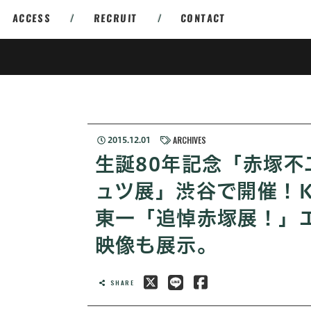
ACCESS
/
RECRUIT
/
CONTACT
ARCHIVES
2015.12.01
生誕80年記念「赤塚不
ュツ展」渋谷で開催！K
東一「追悼赤塚展！」
映像も展示。
SHARE