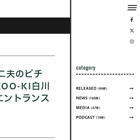
category
二夫のビチ
OO-KI白川
RELEASED
(44件)
エントランス
NEWS
(160件)
MEDIA
(47件)
PODCAST
(14件)