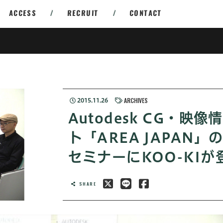
ACCESS
/
RECRUIT
/
CONTACT
ARCHIVES
2015.11.26
Autodesk CG・映
ト「AREA JAPAN
セミナーにKOO-KI
SHARE