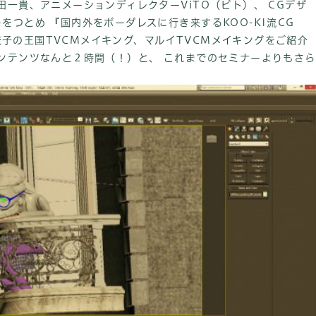
田一貴、アニメーションディレクターViTO（ビト）、 CGデザ
をつとめ 『国内外をボーダレスに行き来するKOO-KI流CG
し 餃子の王国TVCMメイキング、マルイTVCMメイキングをご紹介
ンテンツなんと２時間（！）と、 これまでのセミナーよりもさら
。