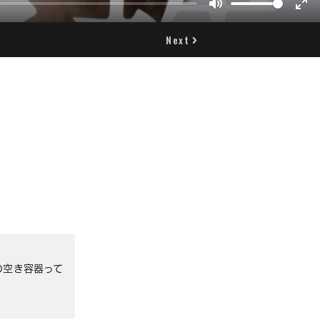
Mute
Ent
full
Next
の空き容器って