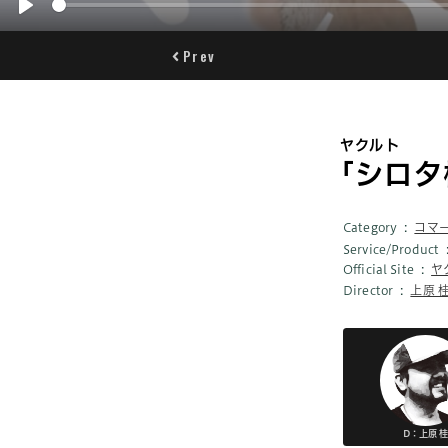
Play
Prev
ヤクルト
｢シロタ
Category
コマ
Service/Product
Official Site
ヤ
Director
上原 
D：上原 桂