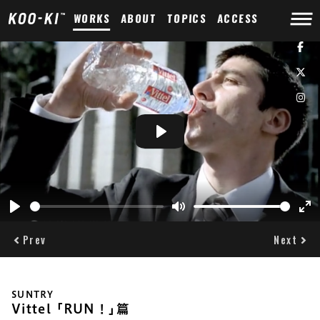
WORKS
ABOUT
TOPICS
ACCESS
Play
Play
Mute
Ent
ful
Prev
Next
SUNTRY
Vittel ｢RUN！｣篇