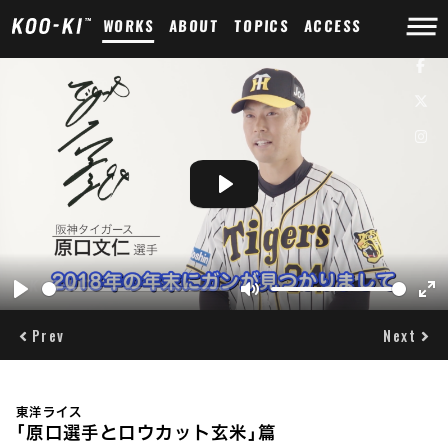
WORKS
ABOUT
TOPICS
ACCESS
Play
Play
Mute
Ent
ful
Prev
Next
東洋ライス
｢原口選手とロウカット玄米｣篇