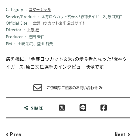
Category
コマーシャル
Service/Product
金芽ロウカット玄米×｢阪神タイガース｣原口文仁
Official Site
金芽ロウカット玄米 公式サイト
Director
上原 桂
Producer
窪田 善仁
PM
土岐 彩乃、堂園 啓美
病を機に、｢金芽ロウカット玄米｣の愛食者となった｢阪神タ
イガース｣原口文仁選手のインタビュー映像です。
ご依頼やご相談のお問い合わせ
SHARE
Prev
Next