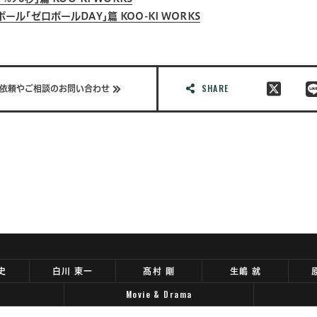
ル｢ゼロボールDAY｣篇 KOO-KI WORKS
SHARE
依頼やご相談のお問い合わせ
史
白川 東一
髙村 剛
生嶋 就
Movie & Drama