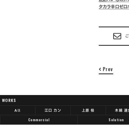
タカラ辛口ゼロボー
ご
Prev
WORKS
All
江口 カン
上原 桂
木綿 達
Commercial
Solution