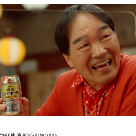
90秒｣篇 KOO-KI WORKS