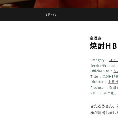
Prev
宝酒造
焼酎HB
Category
コマ
Service/Product
Official Site
タ
Title
焼酎HB｢
Director
上原 
Producer
窪田 
PM
山本 幸寛 
きたろうさん、元
桂が演出しまし