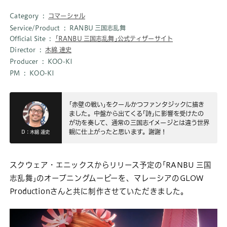
Category
コマーシャル
Service/Product
RANBU 三国志乱舞
Official Site
｢RANBU 三国志乱舞｣公式ティザーサイト
Director
木綿 達史
Producer
KOO-KI
PM
KOO-KI
｢赤壁の戦い｣をクールかつファンタジックに描き
ました。中盤から出てくる｢詩｣に影響を受けたの
が功を奏して、通常の三国志イメージとは違う世界
観に仕上がったと思います。謝謝！
D：木綿 達史
スクウェア・エニックスからリリース予定の｢RANBU 三国
志乱舞｣のオープニングムービーを、マレーシアのGLOW
Productionさんと共に制作させていただきました。