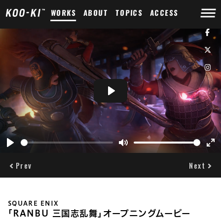
WORKS
ABOUT
TOPICS
ACCESS
Play
Play
Mute
Ent
ful
Prev
Next
SQUARE ENIX
｢RANBU 三国志乱舞｣オープニングムービー