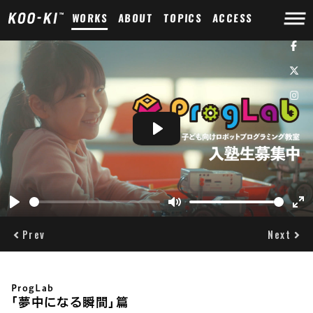
WORKS
ABOUT
TOPICS
ACCESS
Play
Play
Mute
Ent
ful
Prev
Next
ProgLab
｢夢中になる瞬間｣篇