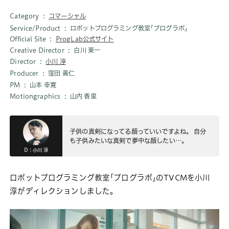
Category
コマーシャル
Service/Product
ロボットプログラミング教室｢プログラボ｣
Official Site
ProgLab公式サイト
Creative Director
白川 東一
Director
小川 淳
Producer
窪田 善仁
PM
山本 幸寛
Motiongraphics
山内 香里
子供の真剣になってる顔っていいですよね。 自分
も子供みたいな真剣で夢中な顔したい…。
D：小川 淳
ロボットプログラミング教室｢プログラボ｣のTVCMを小川
淳がディレクションしました。