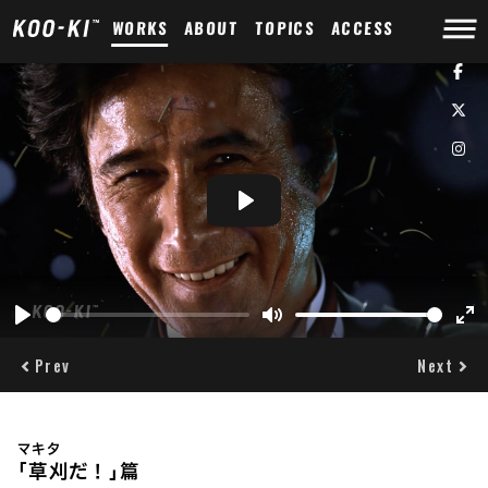
WORKS
ABOUT
TOPICS
ACCESS
Play
Play
Mute
Ent
ful
Prev
Next
マキタ
｢草刈だ！｣篇