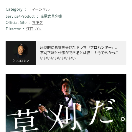
Category
コマーシャル
Service/Product
充電式草刈機
Official Site
マキタ
Director
江口 カン
圧倒的に影響を受けたドラマ「プロハンター」。
草刈正雄と仕事ができるとは涙！！今でもかっこ
いいいいいいいいいい
D：江口 カン