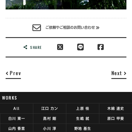
ご依頼やご相談のお問い合わせ
SHARE
Prev
Next
WORKS
All
江口 カン
上原 桂
木綿 達史
白川 東一
髙村 剛
生嶋 就
原口 甲斐
山内 香里
小川 淳
野地 基生