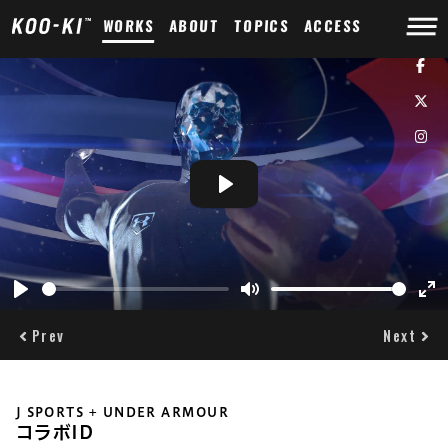
WORKS
ABOUT
TOPICS
ACCESS
Play
Play
Mute
Ent
ful
Prev
Next
J SPORTS + UNDER ARMOUR
コラボID