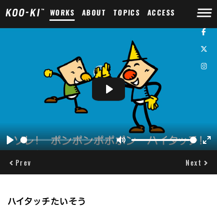
WORKS
ABOUT
TOPICS
ACCESS
Play
Play
Mute
Ent
ful
Prev
Next
ハイタッチたいそう