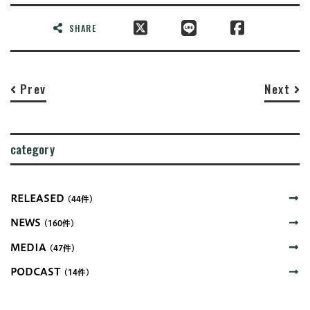
SHARE
Prev
Next
category
RELEASED
(44件)
NEWS
(160件)
MEDIA
(47件)
PODCAST
(14件)