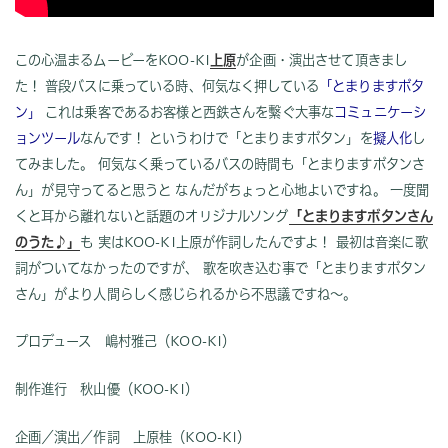
この
心温まるムービーを
KOO-KI
上原
が企画・演出させて頂きまし
た！
普段バスに乗っている時、何気なく押している
「とまりますボタ
ン」
これは乗客であるお客様と西鉄さんを繫ぐ大事な
コミュニケーシ
ョンツール
なんです！
というわけで「とまりますボタン」を
擬人化
し
てみました。
何気なく乗っているバスの時間も「とまりますボタンさ
ん」が見守ってると思うと
なんだがちょっと心地よいですね。
一度聞
くと耳から離れないと話題のオリジナルソング
「とまりますボタンさん
のうた♪」
も
実は
KOO-KI
上原が作詞したんですよ！
最初は音楽に歌
詞がついてなかったのですが、
歌を吹き込む事で「とまりますボタン
さん」がより人間らしく感じられるから不思議ですね～。
プロデュース 嶋村雅己（KOO-KI）
制作進行 秋山優（KOO-KI）
企画／演出／作詞 上原桂（KOO-KI）