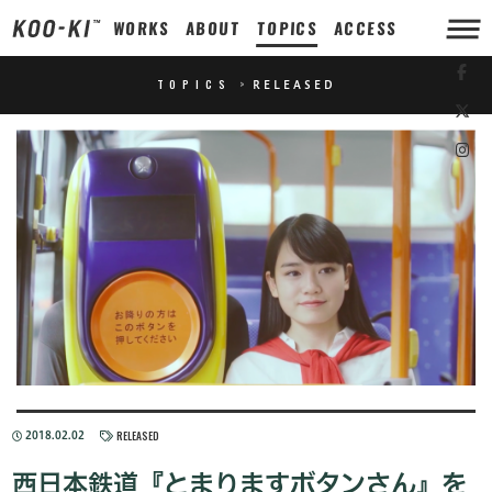
WORKS
ABOUT
TOPICS
ACCESS
TOPICS
>
RELEASED
RELEASED
2018.02.02
西日本鉄道『とまりますボタンさん』を