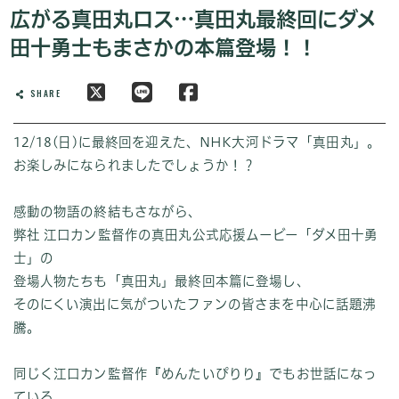
広がる真田丸ロス…真田丸最終回にダメ
田十勇士もまさかの本篇登場！！
SHARE
12/18(日)に最終回を迎えた、NHK大河ドラマ「真田丸」。
お楽しみになられましたでしょうか！？
感動の物語の終結もさながら、
弊社 江口カン監督作の真田丸公式応援ムービー「ダメ田十勇
士」の
登場人物たちも「真田丸」最終回本篇に登場し、
そのにくい演出に気がついたファンの皆さまを中心に話題沸
騰。
同じく江口カン監督作『めんたいぴりり』でもお世話になっ
ている、