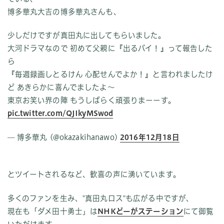
博多華丸大吉の博多華丸さんも、
少しだけですが真田丸に出してもらいました。
大河ドラマなので 初めて父親に『出るバイ！』って報告した
ら
『毎週録画しとるけん 心配せんでよか！』と言われましたけ
ど あきらかに喜んでましたよ〜
東京お笑い界の陣 もうしばらく頑張りまーーす。
pic.twitter.com/QJIkyMSwod
— 博多華丸 (@okazakihanawo)
2016年12月18日
とツイートされるなど、歓喜の声に湧いています。
多くのファンを生み、"真田丸ロス"も広がる中ですが、
現在も「ダメ田十勇士」は
NHKどーがステーション
にて御覧