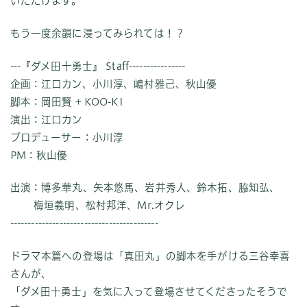
いただけます。
もう一度余韻に浸ってみられては！？
---『ダメ田十勇士』 Staff----------------
企画：江口カン、小川淳、嶋村雅己、秋山優
脚本：岡田賢 + KOO-KI
演出：江口カン
プロデューサー：小川淳
PM：秋山優
出演：博多華丸、矢本悠馬、岩井秀人、鈴木拓、脇知弘、
梅垣義明、松村邦洋、Mr.オクレ
------------------------------------------
ドラマ本篇への登場は「真田丸」の脚本を手がける三谷幸喜
さんが、
「ダメ田十勇士」を気に入って登場させてくださったそうで