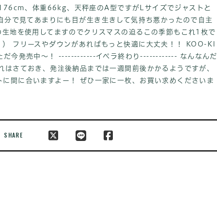
176cm、体重66kg、天秤座のA型ですがLサイズでジャストと
自分で見てあまりにも目が生き生きして気持ち悪かったので自主
の生地を使用してますのでクリスマスの迫るこの季節もこれ1枚で
） フリースやダウンがあればもっと快適に大丈夫！！ KOO-KI
ンただ今発売中～！
------------イペラ終わり------------ なんなん
それはさておき、発注後納品までは一週間前後かかるようですが、
トに間に合いますよー！ ぜひ一家に一枚、お買い求めくださいま
SHARE