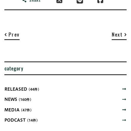
SHARE
Prev
Next
category
RELEASED
(44件)
NEWS
(160件)
MEDIA
(47件)
PODCAST
(14件)