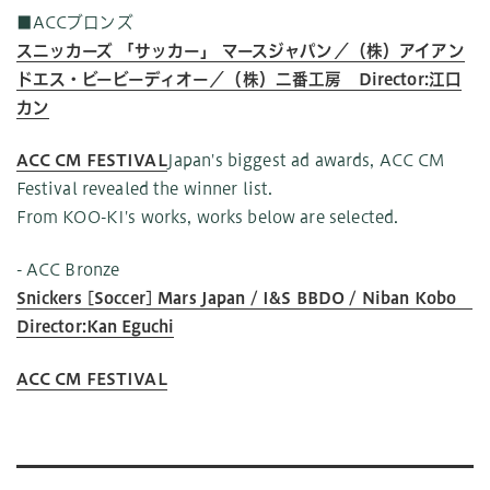
■ACCブロンズ
スニッカーズ 「サッカー」 マースジャパン／（株）アイアン
ドエス・ビービーディオー／（株）二番工房 Director:江口
カン
ACC CM FESTIVAL
Japan's biggest ad awards, ACC CM
Festival revealed the winner list.
From KOO-KI's works, works below are selected.
- ACC Bronze
Snickers [Soccer] Mars Japan / I&S BBDO / Niban Kobo
Director:Kan Eguchi
ACC CM FESTIVAL