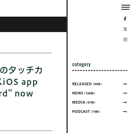
category
peのタッチカ
OS app
RELEASED
(44件)
rd” now
NEWS
(160件)
MEDIA
(47件)
PODCAST
(14件)