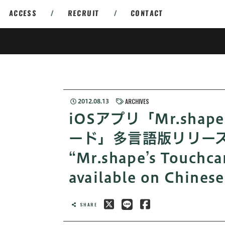
ACCESS
/
RECRUIT
/
CONTACT
ARCHIVES
2012.08.13
iOSアプリ「Mr.sha
ード」多言語版リリースi
“Mr.shape’s Touchca
available on Chinese
SHARE