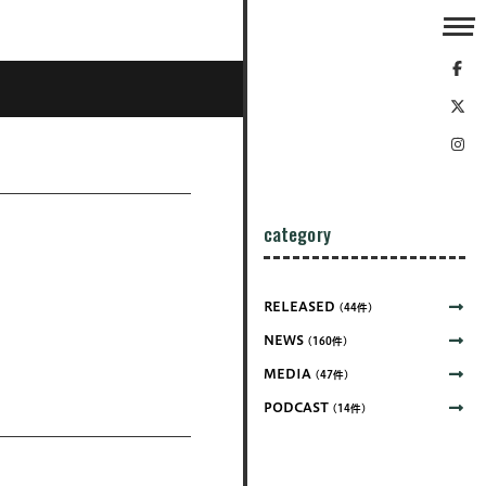
category
RELEASED
(44件)
NEWS
(160件)
MEDIA
(47件)
PODCAST
(14件)