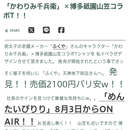
「かわりみ千兵衛」×博多祇園山笠コラ
ボT！！
SHARE
明太子の老舗メーカー「
ふくや
」さんのキャラクター「かわ
りみ千兵衛」×博多祇園山笠コラボTシャツを 私イペラがデ
ザインさせて頂きました。 発売が開始されたという事でさっ
発
そく様子を伺いに 「ふくや」天神地下街店さんへ。
見！！売価2100円バリ安w！！
「めん
社長のサインを見つけて複雑な気持ちにw。。
たいぴりり」8月3日からON
AIR！！
お見逃し無く！！
山笠も近いですので 博