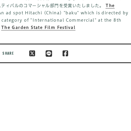
スティバルのコマーシャル部門を受賞いたしました。
The
An ad spot Hitachi (China) "baku" which is directed by
category of "International Commercial" at the 8th
.
The Garden State Film Festival
SHARE