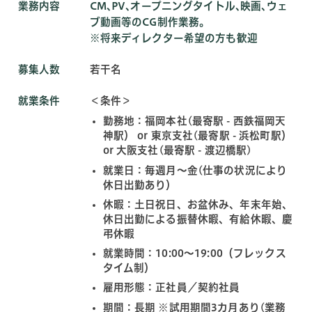
業務内容
CM､PV､オープニングタイトル､映画､ウェ
ブ動画等のCG制作業務。
※将来ディレクター希望の方も歓迎
募集人数
若干名
就業条件
＜条件＞
勤務地：福岡本社(最寄駅 - 西鉄福岡天
神駅） or 東京支社(最寄駅 - 浜松町駅）
or 大阪支社(最寄駅 - 渡辺橋駅)
就業日：毎週月～金(仕事の状況により
休日出勤あり）
休暇：土日祝日、お盆休み、年末年始、
休日出勤による振替休暇、有給休暇、慶
弔休暇
就業時間：10:00〜19:00（フレックス
タイム制）
雇用形態：正社員／契約社員
期間：長期 ※試用期間3カ月あり(業務