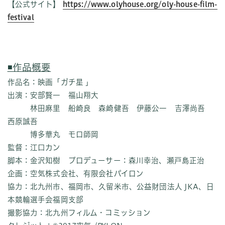
【公式サイト】
https://www.olyhouse.org/oly-house-film-
festival
◾️作品概要
作品名：映画「ガチ星 」
出演：安部賢一 福山翔大
林田麻里 船崎良 森崎健吾 伊藤公一 吉澤尚吾
西原誠吾
博多華丸 モロ師岡
監督：江口カン
脚本：金沢知樹 プロデューサー：森川幸治、瀬戸島正治
企画：空気株式会社、有限会社パイロン
協力：北九州市、福岡市、久留米市、公益財団法人 JKA、日
本競輪選手会福岡支部
撮影協力：北九州フィルム・コミッション