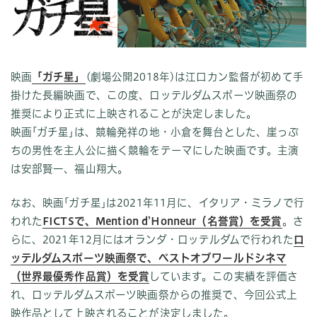
映画
「ガチ星」
(劇場公開2018年)は江口カン監督が初めて手
掛けた長編映画で、この度、ロッテルダムスポーツ映画祭の
推奨により正式に上映されることが決定しました。
映画｢ガチ星｣は、競輪発祥の地・小倉を舞台とした、崖っぷ
ちの男性を主人公に描く競輪をテーマにした映画です。主演
は安部賢一、福山翔大。
なお、映画｢ガチ星｣は2021年11月に、イタリア・ミラノで行
われた
FICTSで、Mention d’Honneur（名誉賞）を受賞
。さ
らに、2021年12月にはオランダ・ロッテルダムで行われた
ロ
ッテルダムスポーツ映画祭で、ベストオブワールドシネマ
（世界最優秀作品賞）を受賞
しています。この実績を評価さ
れ、ロッテルダムスポーツ映画祭からの推奨で、今回公式上
映作品として上映されることが決定しました。