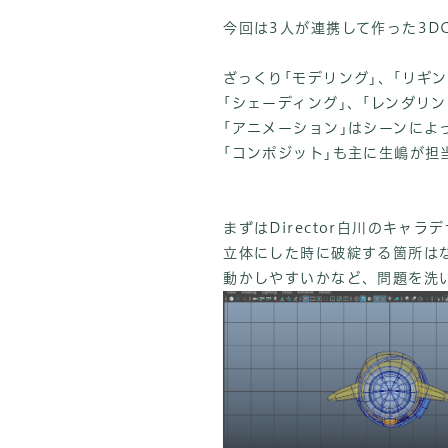
今回は3人が連携して作った3D
ざっくり｢モデリング｣、｢リギ
｢シェーディング｣、｢レンダリ
｢アニメーション｣はシーンによ
｢コンポジット｣も主に生嶋が担
まずはDirector白川のキャラ
立体にした時に破綻する箇所は
動かしやすいかなど、問題を洗