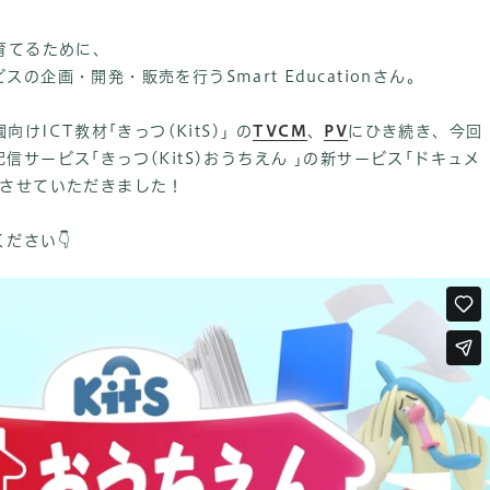
育てるために、
の企画・開発・販売を行うSmart Educationさん。
けICT教材｢きっつ(KitS)｣ の
TVCM
、
PV
にひき続き、今回
サービス｢きっつ(KitS)おうちえん ｣の新サービス｢ドキュメ
作させていただきました！
ださい👇