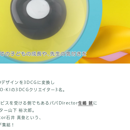
2Dデザインを3DCGに変換し
-KIの3DCGクリエイター3名。
スを受ける側でもあるパパDirector
生嶋 就
に
ター山下 裕次郎。
ector石井 真登という、
が集結！