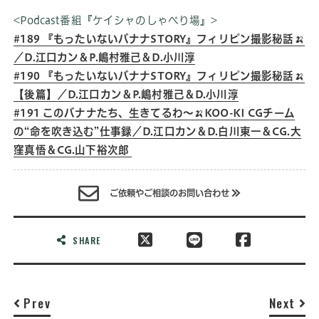
<Podcast番組『ケイシャのしゃべり場』>
#189 『もったいないバナナSTORY』フィリピン撮影秘話🍌
／D.江口カン＆P.嶋村雅己＆D.小川淳
#190 『もったいないバナナSTORY』フィリピン撮影秘話🍌
【後篇】／D.江口カン＆P.嶋村雅己＆D.小川淳
#191 このバナナたち、生きてるわ〜🍌KOO-KI CGチーム
の“命を吹き込む”仕事録／D.江口カン＆D.白川東一＆CG.大
窪真悟＆CG.山下裕次郎
ご依頼やご相談のお問い合わせ
SHARE
Prev
Next