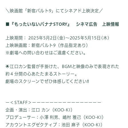
＼映画館「新宿バルト9」にてシネアド上映決定／
■『もったいないバナナSTORY』 シネマ広告 上映情報
上映期間： 2025年5月2日(金)～2025年5月15日(木)
上映映画館：新宿バルト9（作品指定あり）
※劇場への問い合わせはご遠慮ください。
🌟江口カン監督が手掛けた、BGMと映像のみで表現された
約４分間の心あたたまるストーリー。
劇場のスクリーンでぜひ体感してください‼️
ー＜STAFF＞ーーーーーーーーーーーーーーーー
企画・演出：江口 カン（KOO-KI）
プロデューサー：小澤 利男、嶋村 雅己（KOO-KI）
アカウントエグゼクティブ：池田 麻子（KOO-KI）