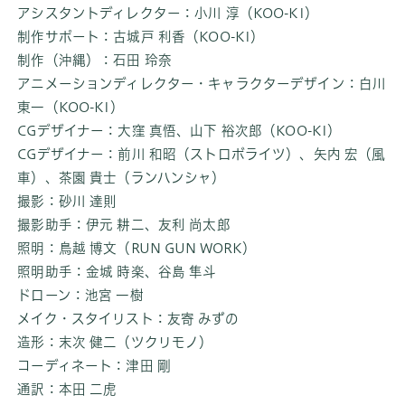
アシスタントディレクター：小川 淳（KOO-KI）
制作サポート：古城戸 利香（KOO-KI）
制作（沖縄）：石田 玲奈
アニメーションディレクター・キャラクターデザイン：
白川
東一
（KOO-KI）
CGデザイナー：
大窪 真悟、
山下 裕次郎（KOO-KI）
CGデザイナー：前川 和昭（ストロボライツ）、矢内 宏（風
車）、茶園 貴士（ランハンシャ）
撮影：砂川 達則
撮影助手：伊元 耕二、
友利 尚太郎
照明：鳥越 博文（RUN GUN WORK）
照明助手：金城 時楽、谷島 隼斗
ドローン：池宮 一樹
メイク・スタイリスト：友寄 みずの
造形：末次 健二（ツクリモノ）
コーディネート：津田 剛
通訳：本田 二虎