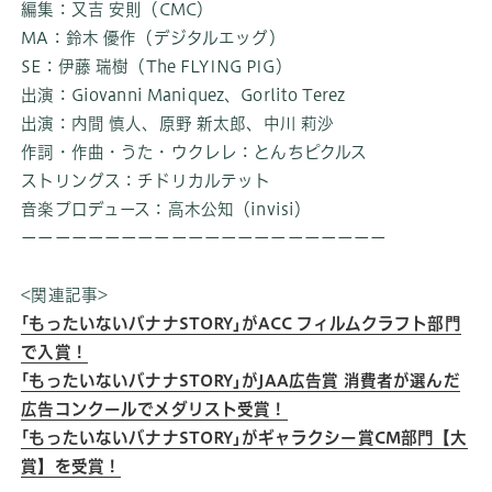
編集：又吉 安則（CMC）
MA：鈴木 優作（デジタルエッグ）
SE：伊藤 瑞樹（The FLYING PIG）
出演：Giovanni Maniquez、Gorlito Terez
出演：内間 慎⼈、
原野 新太郎、中川 莉沙
作詞・作曲・うた・ウクレレ：とんちピクルス
ストリングス：チドリカルテット
音楽プロデュース：高木公知（invisi）
ーーーーーーーーーーーーーーーーーーーーーー
<関連記事>
｢もったいないバナナSTORY｣がACC フィルムクラフト部門
で入賞！
｢もったいないバナナSTORY｣がJAA広告賞 消費者が選んだ
広告コンクールでメダリスト受賞！
｢もったいないバナナSTORY｣がギャラクシー賞CM部門【大
賞】を受賞！