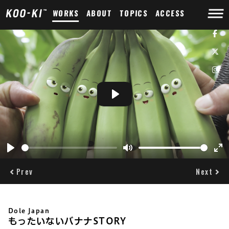
WORKS
ABOUT
TOPICS
ACCESS
Play
Play
Mute
Ent
ful
Prev
Next
Dole Japan
もったいないバナナSTORY