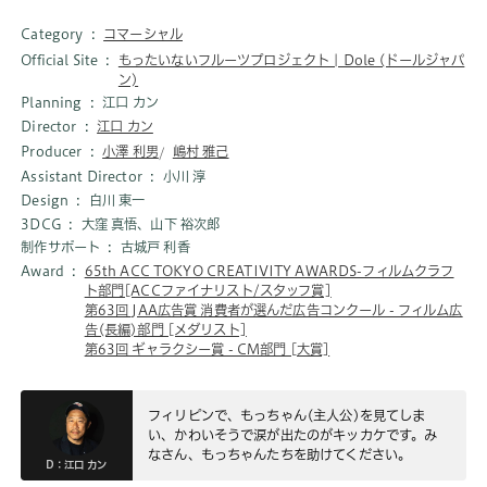
Category
コマーシャル
Official Site
もったいないフルーツプロジェクト | Dole (ドールジャパ
ン)
Planning
江口 カン
Director
江口 カン
Producer
小澤 利男
嶋村 雅己
Assistant Director
小川 淳
Design
白川 東一
3DCG
大窪 真悟、山下 裕次郎
制作サポート
古城戸 利香
Award
65th ACC TOKYO CREATIVITY AWARDS-フィルムクラフ
ト部門[ACCファイナリスト/スタッフ賞]
第63回 JAA広告賞 消費者が選んだ広告コンクール - フィルム広
告(長編)部門 [メダリスト]
第63回 ギャラクシー賞 - CM部門 [大賞]
フィリピンで、もっちゃん(主人公)を見てしま
い、かわいそうで涙が出たのがキッカケです。み
なさん、もっちゃんたちを助けてください。
D：江口 カン